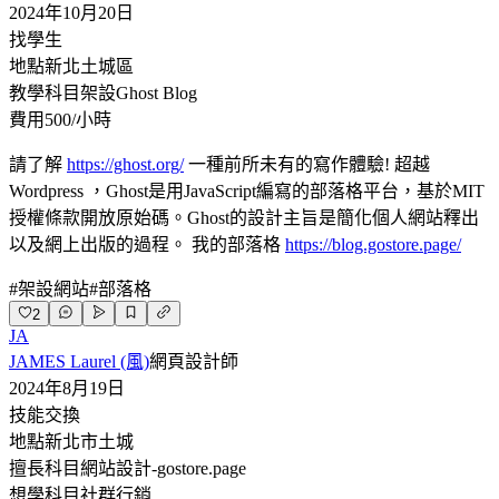
2024年10月20日
找學生
地點
新北土城區
教學科目
架設Ghost Blog
費用
500/小時
請了解
https://ghost.org/
一種前所未有的寫作體驗! 超越
Wordpress ，Ghost是用JavaScript編寫的部落格平台，基於MIT
授權條款開放原始碼。Ghost的設計主旨是簡化個人網站釋出
以及網上出版的過程。 我的部落格
https://blog.gostore.page/
#
架設網站
#
部落格
2
JA
JAMES Laurel (風)
網頁設計師
2024年8月19日
技能交換
地點
新北市土城
擅長科目
網站設計-gostore.page
想學科目
社群行銷