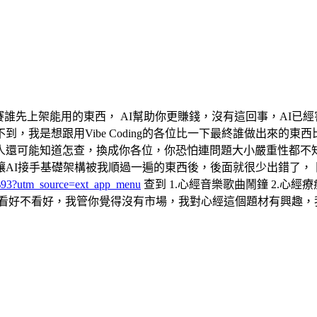
戰書，來比賽誰先上架能用的東西， AI幫助你更賺錢，沒有這回事，
是想跟用Vibe Coding的各位比一下最終誰做出來的東西比較穩
人還可能知道怎查，換成你各位，你恐怕連問題大小嚴重性都不知
接手基礎架構被我順過一遍的東西後，後面就很少出錯了， 目前 你
93?utm_source=ext_app_menu
查到 1.心經音樂歌曲鬧鐘 2.心
看好不看好，我管你覺得沒有市場，我對心經這個題材有興趣，我自