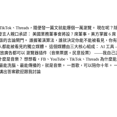
、TikTok、Threads，隨便發一篇文就能爆個一萬瀏覽。 現
國白宮發言人親口承認： 美國業務董事會將設 7 席董事，美方掌握 6
版的言論閘門。 誰握著演算法，誰就決定你能不能被看見，你有
被看見的獨立媒體。 這個媒體由三大核心組成： AI 工具 —
放廣告都可以 瀏覽器插件（音樂票選 + 民意投票） ——我自
音樂？ 想想看，FB、YouTube、TikTok、Threads 
最能洗腦、最能傳播的，就是音樂。 一首歌，可以陪你十年。 
講出答案歡迎跟我討論