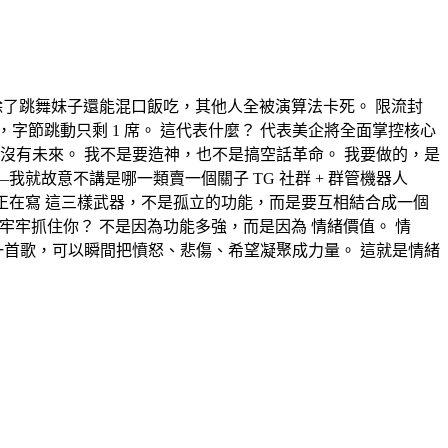
在呢？除了跳舞妹子還能混口飯吃，其他人全被演算法卡死。 限流封
 席，字節跳動只剩 1 席。 這代表什麼？ 代表美企將全面掌控核心
沒有未來。 我不是要造神，也不是搞空話革命。 我要做的，是
我就故意不講是哪一類賣一個關子 TG 社群 + 群管機器人
己正在寫 這三樣武器，不是孤立的功能，而是要互相結合成一個
為什麼能牢牢抓住你？ 不是因為功能多強，而是因為 情緒價值。 情
一首歌，可以瞬間把憤怒、悲傷、希望凝聚成力量。 這就是情緒