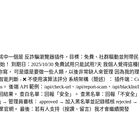
 —— 其中一個是 反詐騙瀏覽器插件，目標：免費、社群驅動並附帶民
始！ 到期日：2025/10/30 免費試用只能試用7天 我個人覺
可是還是要徵一些人類，以後非常缺人來管理 因為我的理念是 **1
 智能判斷 - ❌ 不使用演算法評分 系統架構（簡述）： 插件端：Content S
i/check-url、/api/report-scam、/api/blacklist/latest、/a
有效則返回結果。 查白名單：回報「安全」。 查黑名單：回報「不安
→ 管理員審核： approved → 加入黑名單並記錄稽核 reje
業官網。 最後：若有人支持（按讚、留言）我才會繼續開發