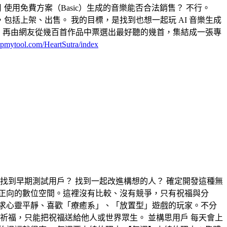
元／月 使用免費方案（Basic）生成的音樂能否合法銷售？ 不行。
使用，包括上架、出售。 我的目標，是找到也想一起玩 AI 音樂生成
投稿，再由網友從幾百首作品中票選出最好聽的幾首，集結成一張專
phpmytool.com/HeartSutra/index
找到早期測試用戶？ 找到一起改進構想的人？ 確定開發這種無
純粹正向的數位空間。這裡沒有比較、沒有競爭，只有祝福與分
追求心靈平靜、喜歡「療癒系」、「放置型」遊戲的玩家。不分
祈福，只能把祝福送給他人或世界眾生。 並構思用戶 每天會上