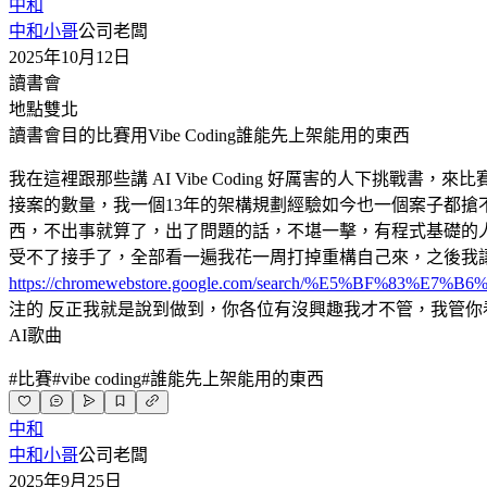
中和
中和小哥
公司老闆
2025年10月12日
讀書會
地點
雙北
讀書會目的
比賽用Vibe Coding誰能先上架能用的東西
我在這裡跟那些講 AI Vibe Coding 好厲害的人下挑
接案的數量，我一個13年的架構規劃經驗如今也一個案子都搶不到，我
西，不出事就算了，出了問題的話，不堪一擊，有程式基礎的
受不了接手了，全部看一遍我花一周打掉重構自己來，之後我讓AI
https://chromewebstore.google.com/search/%E5%BF%83%E7%B6%
注的 反正我就是說到做到，你各位有沒興趣我才不管，我管你
AI歌曲
#
比賽
#
vibe coding
#
誰能先上架能用的東西
中和
中和小哥
公司老闆
2025年9月25日