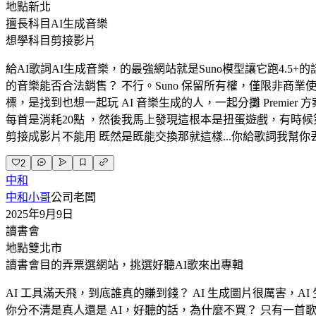
地點
新北
擅長科目
AI生成音樂
想學科目
剪接影片
給AI歌詞AI生成音樂，的最強網站就是Suno模型讓它跑4.5+的話，
的音樂能否合法銷售？ 不行。Suno 保留所有權，僅限非商業使用
標，是找到也想一起玩 AI 音樂生成的人，一起分攤 Prem
每首是消耗20點 ，然後我馬上發現這根本是扭蛋遊戲，有時
剪接成影片不能用 既然是既能交換那就這樣...你給歌詞我幫你丟S
2
中和
中和小哥
公司老闆
2025年9月9日
讀書會
地點
雙北市
讀書會目的
弄票選網站，挑選好聽AI歌來出專輯
AI 工具滿天飛，到底誰真的賺到錢？ AI 生成圖片很厲害，
你分不清是真人還是 AI，好聽的話，為什麼不買？ 只有一首歌