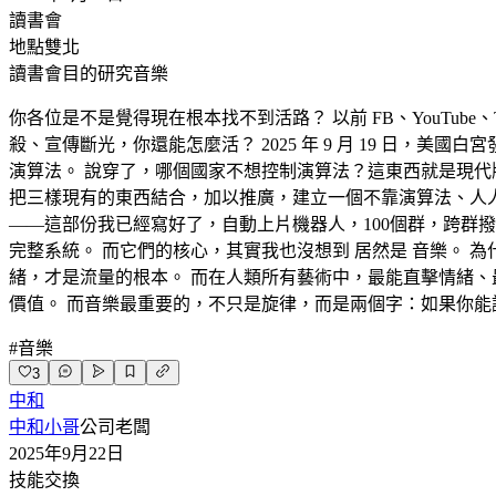
讀書會
地點
雙北
讀書會目的
研究音樂
你各位是不是覺得現在根本找不到活路？ 以前 FB、YouTube
殺、宣傳斷光，你還能怎麼活？ 2025 年 9 月 19 日，美
演算法。 說穿了，哪個國家不想控制演算法？這東西就是現代
把三樣現有的東西結合，加以推廣，建立一個不靠演算法、人人都能
——這部份我已經寫好了，自動上片機器人，100個群，跨群撥
完整系統。 而它們的核心，其實我也沒想到 居然是 音樂。 為什麼是
緒，才是流量的根本。 而在人類所有藝術中，最能直擊情緒、
價值。 而音樂最重要的，不只是旋律，而是兩個字：如果你能
#
音樂
3
中和
中和小哥
公司老闆
2025年9月22日
技能交換