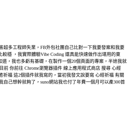
AI已經害超多工程師失業，FB外包社團自己比對一下我要發案和我要
 ，我實際體驗Vibe Coding 還真能快速做作出堪用的東
道，我也多虧有基礎，在製作一個20個頁面的專案，半途我就
前往 Chrome瀏覽器插件 線上應用程式商店 搜尋 心經
經療癒祈福 這2個插件就我寫的，當初我發文說要寫 心經祈福 有關
己想幹就夠了，suno網站我也付了年費一個月可以產300首