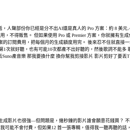
人聲部份你已經是分不出AI還是真人的 Pro 方案：約 8 美元／月 P
，不得販售。 但如果使用 Pro 或 Premier 方案，你就
ier 方案的訂閱費用，把每個月的生成額度用完。 後來忍不住就直
候第1次就好聽，也有可能10次都產不出好聽的，然後歌詞不能多
uno產音樂 那我要換什麼 換你幫我剪接影片 影片剪好了要丟T上i
AI 生成影片也很強—但問題是，幾秒鐘的影片誰會願意花錢買？ 
我可能不會付費，但如果12 首一張專輯，值得我一聽再聽的話，就