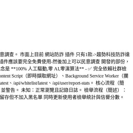
意調查。 市面上目前 網站防詐 插件 只有1款->趨勢科技防詐達
得這種插件應該要完全免費使用-然後加上可以民意調查 開發的部份，
00% 人工驅動,零 AI,零演算法** - ✅ 完全依賴社群檢
cript（即時擷取網址）、Background Service Worker（攔
pi/whitelist/latest、/api/user/report-stats。 核心流程（簡
全」並警告。 未知：正常瀏覽且記錄日誌。 檢舉流程（簡述）：
cted → 留存但不加入黑名單 同時更新使用者檢舉統計與信譽分數。