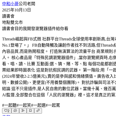
中和小哥
公司老闆
2025年10月13日
讀書會
地點
雙北市
讀書會目的
我開發瀏覽器插件給你看
Threads崛起與FB式微 社群平台Threads全球使用率創新高
No.1登場了。」 FB自動降觸及讓創作者找不到活路,但Thr
內容品質,而是熱鬧程度。 打造無演算法的流量平台 商業規則
人。 核心產品是「特殊民調瀏覽器插件」,當你瀏覽網頁時,右側滑
看、唱、讀、比賽 互動面:選、猜、賭、等、點 每個功能都創造
票結果即時圖表化 這是對抗假民調的武器。 第一階段:用「一起
(2024年營收2-2.5億美元),賣的是參與感和情緒價值。廣
明、數據公開)、更便宜(不用養整個團隊)。 對抗詐騙與司法不
結論 這不只是插件,是人民自救的數位武器。當幾十萬、幾百萬
AI監督,全部整合在這個「人民的瀏覽器」裡。這才是真正的
#
一起聽
#
一起笑
#
一起選
#
一起罵
2