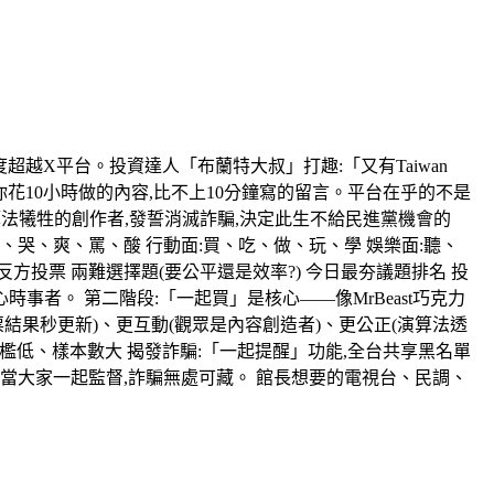
,首度超越X平台。投資達人「布蘭特大叔」打趣:「又有Taiwan
:你花10小時做的內容,比不上10分鐘寫的留言。平台在乎的不是
算法犧牲的創作者,發誓消滅詐騙,決定此生不給民進黨機會的
笑、哭、爽、罵、酸 行動面:買、吃、做、玩、學 娛樂面:聽、
方投票 兩難選擇題(要公平還是效率?) 今日最夯議題排名 投
者。 第二階段:「一起買」是核心——像MrBeast巧克力
投票結果秒更新)、更互動(觀眾是內容創造者)、更公正(演算法透
門檻低、樣本數大 揭發詐騙:「一起提醒」功能,全台共享黑名單
;當大家一起監督,詐騙無處可藏。 館長想要的電視台、民調、