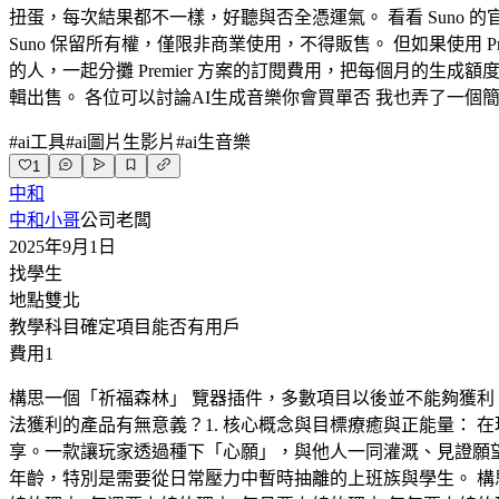
扭蛋，每次結果都不一樣，好聽與否全憑運氣。 看看 Suno 的官方定
Suno 保留所有權，僅限非商業使用，不得販售。 但如果使用 P
的人，一起分攤 Premier 方案的訂閱費用，把每個月的
輯出售。 各位可以討論AI生成音樂你會買單否 我也弄了一個
#
ai工具
#
ai圖片生影片
#
ai生音樂
1
中和
中和小哥
公司老闆
2025年9月1日
找學生
地點
雙北
教學科目
確定項目能否有用戶
費用
1
構思一個「祈福森林」 覽器插件，多數項目以後並不能夠獲利
法獲利的產品有無意義？ ​1. 核心概念與目標 ​療癒與正
享。一款讓玩家透過種下「心願」，與他人一同灌溉、見證願望
年齡，特別是需要從日常壓力中暫時抽離的上班族與學生。 構