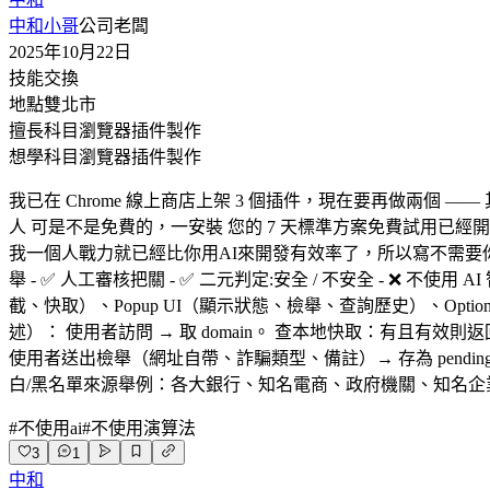
中和小哥
公司老闆
2025年10月22日
技能交換
地點
雙北市
擅長科目
瀏覽器插件製作
想學科目
瀏覽器插件製作
我已在 Chrome 線上商店上架 3 個插件，現在要再做兩個
人 可是不是免費的，一安裝 您的 7 天標準方案免費試用已經開
我一個人戰力就已經比你用AI來開發有效率了，所以寫不需要你寫， 
舉 - ✅ 人工審核把關 - ✅ 二元判定:安全 / 不安全 - ❌ 不使用 AI
截、快取）、Popup UI（顯示狀態、檢舉、查詢歷史）、Options。 後端 API 範例：/ap
述）： 使用者訪問 → 取 domain。 查本地快取：有且
使用者送出檢舉（網址自帶、詐騙類型、備註）→ 存為 pending 
白/黑名單來源舉例：各大銀行、知名電商、政府機關、知名企
#
不使用ai
#
不使用演算法
3
1
中和