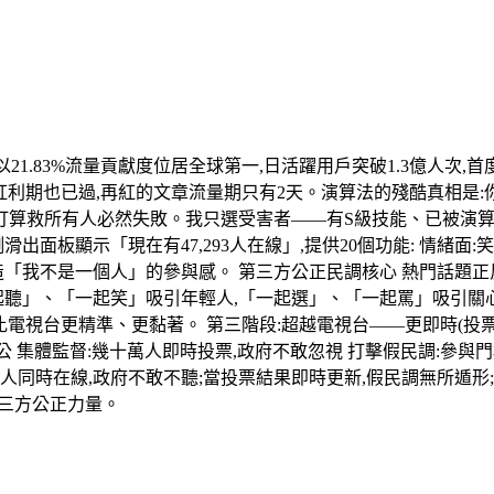
,台灣以21.83%流量貢獻度位居全球第一,日活躍用戶突破1.3億人次
eads紅利期也已過,再紅的文章流量期只有2天。演算法的殘酷真相是
:打算救所有人必然失敗。我只選受害者——有S級技能、已被演
出面板顯示「現在有47,293人在線」,提供20個功能: 情緒面:
「我不是一個人」的參與感。 第三方公正民調核心 熱門話題正反
聽」、「一起笑」吸引年輕人,「一起選」、「一起罵」吸引關心時事
告收入比電視台更精準、更黏著。 第三階段:超越電視台——更即時(
公 集體監督:幾十萬人即時投票,政府不敢忽視 打擊假民調:參與
人同時在線,政府不敢不聽;當投票結果即時更新,假民調無所遁形
第三方公正力量。