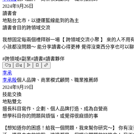
2024年9月26日
讀書會
地點
台北市，以捷運藍線能到的為主
讀書會目的
跨領域交流
我想固定每兩個禮拜辦一場【 跨領域交流小聚 】 來的人不
小孩都沒問題～ 能分享讀書心得更棒 覺得沒東西分享也可以
#
跨領域
#
副業
#
讀書
#
讀書夥伴
3
4
李承
李承殷
個人品牌、商業模式顧問、職業推薦師
2024年9月19日
技能交換
地點
雙北
擅長科目
寫作、企劃、個人品牌打造、成為自營商
想學科目
你的問題與煩惱，或覺得很麻煩的事
【想知道你的困惑！給我一個問題，我來幫你研究～】 你有沒