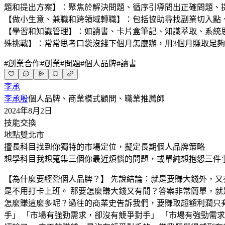
題和提出方案】：聚焦於解決問題、循序引導問出正確問題、
【做小生意、兼職和跨領域轉職】：包括協助尋找副業切入點
【學習和知識管理】：如讀書、卡片盒筆記、知識萃取、系統思
殊挑戰】：常常思考口袋沒錢下個月怎麼辦，用3個月賺取足夠1
#
創業合作
#
創業
#
問題
#
個人品牌
#
讀書
李承
李承殷
個人品牌、商業模式顧問、職業推薦師
2024年8月2日
技能交換
地點
雙北市
擅長科目
找到你獨特的市場定位，擬定長期個人品牌策略
想學科目
我想蒐集三個你最近煩惱的問題，或單純想抱怨三件
【為什麼要經營個人品牌？】 先說結論：就是要賺大錢外，
是不用打卡上班。 那要怎麼賺大錢又有閒？答案非常簡單，就
怎麼賺這麼多呢？過往的商業史告訴我們，要賺取超額利潤只有
手」 「市場有強勁需求，卻沒有競爭對手」 「市場有強勁需