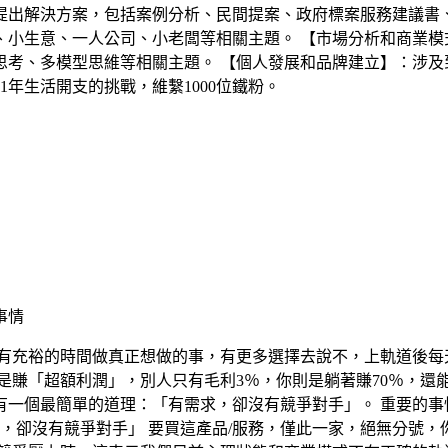
提出解決方案，包括案例分析、民間提案、政府標案服務建議書
、小生意、一人公司、小老闆等相關主題。 【市場分析和商業模
考、多模型思維等相關主題。 【個人發展和品牌建立】：涉及
年生活開支的挑戰，維繫1000位鐵粉。
事情
又有充裕的時間做真正想做的事，有更多選擇去說不，上軌道後每
是賺「超額利潤」，別人只有毛利3％，你則是躺著賺70％，還
一個最簡單的道理：「有需求，卻沒有競爭對手」。 重要的事
求，卻沒有競爭對手」 要買這產品/服務，僅此一家，絕無分號