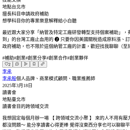
地點
台北市
擅長科目
申請政府補助
想學科目
你的專業樂意解釋給小白聽
最近跟大家分享「納管及特定工廠研發轉型支持個案補助」，有
到」的台灣工廠止血用的 ➋ 只要你因美國關稅造成原料漲、訂
政府補助，也不限於這個納管工廠的計畫，歡迎找我聊聊（至
#
補助
#
創業
#
創業分享
#
創業合作
#
創業夥伴
2
李承
李承殷
個人品牌、商業模式顧問、職業推薦師
2025年3月18日
讀書會
地點
臺北市
讀書會目的
跨領域交流
我想固定每個月辦一場 【 跨領域交流小聚 】 來的人不用有
都沒問題～ 能分享讀書心得更棒 覺得沒東西分享也可以聊聊