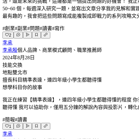
活，還是未來的挑戰，這邊都是一個提出問題的好機會！ 我正在
50~60 個，每週深入研究一題，並寫出文章分享我的見解和
最有趣的，我會把這些問題寫成能複製成即戰力的系列攻略文
#
創業
#
副業
#
問題
#
讀書
#
寫作
2
李承
李承殷
個人品牌、商業模式顧問、職業推薦師
2024年8月28日
技能交換
地點
雙北市
擅長科目
精準表達，連四年級小學生都聽得懂
想學科目
你的故事
我正在練習【精準表達】，連四年級小學生都聽得懂的程度 你
聽得懂 我可以協助你，僅用五分鐘的解說內容與投影片，轉化
#
簡報
#
讀書
1
李承