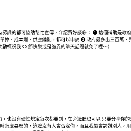
認識的都可協助幫忙宣傳，介紹費好談😆： ➊ 這個補助是政
單掉、成本爆、供應鏈亂，都可以申請 ➌ 政府最多出三百萬，
於動輒祝我XX節快樂或是詭異的聊天話題就免了喔～）
壓力，也沒有硬性規定每次都要到，在旁邊聽也可以 只要分享你
平時怎麼耍廢的，這邊沒有人會否定你，而且我超會誇讚別人，用