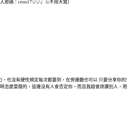
cross17👇👇👇（c不用大寫）
壓力，也沒有硬性規定每次都要到，在旁邊聽也可以 只要分享你
平時怎麼耍廢的，這邊沒有人會否定你，而且我超會誇讚別人，用