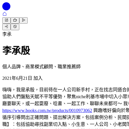
李承
李承殷
個人品牌、商業模式顧問、職業推薦師
2021年6月21日 加入
嗨嗨，我是承殷，目前待在一人公司新手村，正在找志同道合的夥伴
協助人們盤點天賦不平等優勢，聚焦niche利基市場中切入
廳要聊天，或一起耍廢、唸書、一起工作、聊聊未來都可～ 我
https://www.books.com.tw/products/0010973062
興趣嗜好偏向於聚
循序引導問出正確問題、提出解決方案，包括案例分析、民間
職】：包括協助尋找副業切入點、小生意、一人公司、小老闆等