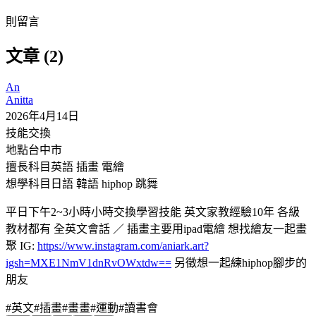
則留言
文章 (2)
An
Anitta
2026年4月14日
技能交換
地點
台中市
擅長科目
英語 插畫 電繪
想學科目
日語 韓語 hiphop 跳舞
平日下午2~3小時小時交換學習技能 英文家教經驗10年 各級
教材都有 全英文會話 ／ 插畫主要用ipad電繪 想找繪友一起畫
聚 IG:
https://www.instagram.com/aniark.art?
igsh=MXE1NmV1dnRvOWxtdw==
另徵想一起練hiphop腳步的
朋友
#
英文
#
插畫
#
畫畫
#
運動
#
讀書會