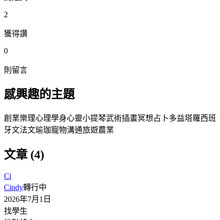
2
獲得讚
0
則留言
感興趣的主題
創業
樂理
心理學
身心靈
小提琴
武術
插畫
冥想
占卜
多益
塔羅
西班
牙文
法文
瑜珈
寵物溝通
旅遊
農業
文章 (4)
Ci
Cindy
轉行中
2026年7月1日
找學生