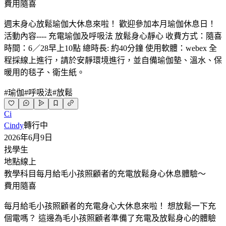
費用
隨喜
週末身心放鬆瑜伽大休息來啦！ 歡迎參加本月瑜伽休息日！
活動內容---- 充電瑜伽及呼吸法 放鬆身心靜心 收費方式：隨喜
時間：6／28早上10點 總時長: 約40分鐘 使用軟體：webex 全
程採線上進行，請於安靜環境進行，並自備瑜伽墊、溫水、保
暖用的毯子、衛生紙。
#
瑜伽
#
呼吸法
#
放鬆
Ci
Cindy
轉行中
2026年6月9日
找學生
地點
線上
教學科目
每月給毛小孩照顧者的充電放鬆身心休息體驗～
費用
隨喜
每月給毛小孩照顧者的充電身心大休息來啦！ 想放鬆一下充
個電嗎？ 這邊為毛小孩照顧者準備了充電及放鬆身心的體驗