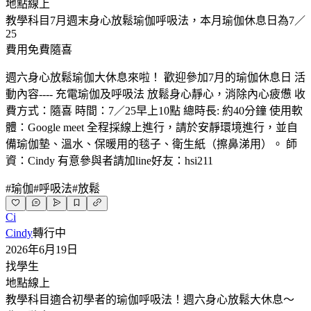
地點
線上
教學科目
7月週末身心放鬆瑜伽呼吸法，本月瑜伽休息日為7／
25
費用
免費隨喜
週六身心放鬆瑜伽大休息來啦！ 歡迎參加7月的瑜伽休息日 活
動內容---- 充電瑜伽及呼吸法 放鬆身心靜心，消除內心疲憊 收
費方式：隨喜 時間：7／25早上10點 總時長: 約40分鐘 使用軟
體：Google meet 全程採線上進行，請於安靜環境進行，並自
備瑜伽墊、溫水、保暖用的毯子、衛生紙（擦鼻涕用）。 師
資：Cindy 有意參與者請加line好友：hsi211
#
瑜伽
#
呼吸法
#
放鬆
Ci
Cindy
轉行中
2026年6月19日
找學生
地點
線上
教學科目
適合初學者的瑜伽呼吸法！週六身心放鬆大休息～