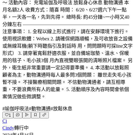
～ 活動內容： 充電瑜伽及呼吸法 放鬆身心休息 動物溝通 本
月名額2人 收費方式：隨喜 時間： 6/20、6/27週六下午一點
半，一天各一名，先到先得。 總時長: 約45分鐘~一小時又40
分鐘左右 ——————————————————————
注意事項： 1. 全程以線上形式進行，請在安靜環境下進行。
使用視訊軟體：Webex 2. 請確保網路順暢，及可收放音之設備
或無線耳機(躺下時聽指引及對話時 用，問問題時可採line文字
形式） 3. 請穿著寬鬆舒適衣服，並自備瑜珈墊、溫水、保暖
用的毯子、毛小孩3個 月內直視雙眼張開的清晰照片檔案。 另
外，衛生紙非常重要請一定記得要準備。 4. 本活動以放鬆照
顧者為主，動物溝通時每人最多問3個問題： 離世走失毛小孩
暫不接。 不接醫療相關問題。 不信動物溝通者，請互相尊
重，不要浪費所有人的能量。 5. 活動順序及內容時間會依個
案情況做些微調整。
#
瑜伽呼吸法
#
動物溝通
#
放鬆休息
1
Ci
Cindy
轉行中