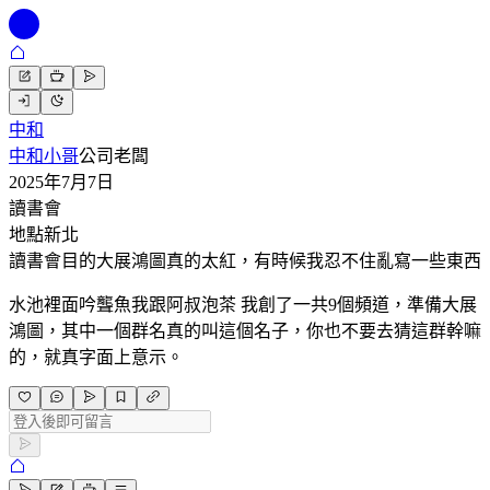
中和
中和小哥
公司老闆
2025年7月7日
讀書會
地點
新北
讀書會目的
大展鴻圖真的太紅，有時候我忍不住亂寫一些東西
水池裡面吟聾魚我跟阿叔泡茶 我創了一共9個頻道，準備大展
鴻圖，其中一個群名真的叫這個名子，你也不要去猜這群幹嘛
的，就真字面上意示。