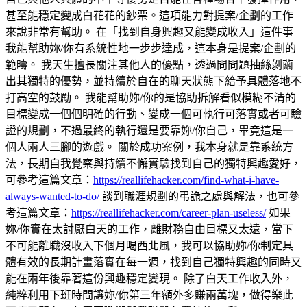
甚至能穩定變成白花花的鈔票。這項能力對提案/企劃的工作
來說非常有幫助。 在「找到自身興趣又能變成收入」這件事
我能幫助妳/你有系統性地一步步達成，這本身是提案/企劃的
範疇。 我天生擅長關注其他人的優點，透過問問題抽絲剝繭
出其獨特的優勢，並持續於自在的聊天狀態下給予具體落地不
打高空的鼓勵。 我能幫助妳/你的是協助拆解看似模糊不清的
目標變成一個個明確的行動、變成一個可執行可落實或者可驗
證的規劃，不過最終的執行還是要靠妳/你自己，畢竟這是一
個人兩人三腳的遊戲。 關於成功案例，我本身就是靠系統方
法，長期自我覺察與持續不懈實驗找到自己的獨特興趣愛好，
可參考這篇文章：
https://reallifehacker.com/find-what-i-have-
always-wanted-to-do/
談到職涯規劃的弔詭之處與解法，也可參
考這篇文章：
https://reallifehacker.com/career-plan-useless/
如果
妳/你實在太討厭白天的工作，離財務自由目標又太遠，當下
不可能離職沒收入下個月喝西北風，我可以協助妳/你制定具
體有效的長期計畫落實在每一週，找到自己獨特興趣的同時又
能在兩年後靠著這份興趣穩定變現。 除了白天工作收入外，
純粹利用下班時間讓妳/你第三年額外多賺兩萬塊，做得樂此