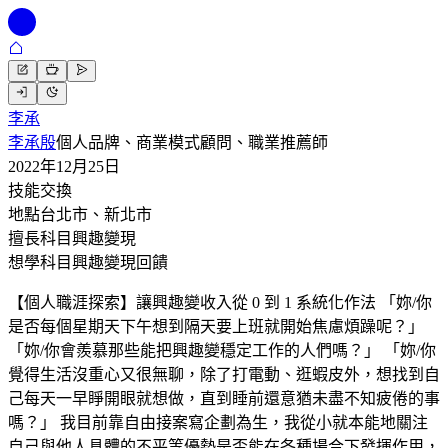
李承
李承殷
個人品牌、商業模式顧問、職業推薦師
2022年12月25日
技能交換
地點
台北市、新北市
擅長科目
興趣變現
想學科目
興趣變現回饋
【個人職涯探索】讓興趣變收入從 0 到 1 系統化作法 「妳/你
是否每個星期天下午想到隔天要上班就開始焦慮煩躁呢？」
「妳/你會羨慕那些能把興趣變穩定工作的人們嗎？」 「妳/你
覺得生活沒重心又很無聊，除了打電動、逛蝦皮外，想找到自
己每天一早睜開眼就想做，直到睡前還意猶未盡不知疲倦的事
嗎？」 我目前靠自由接案寫企劃為生，我從小就本能地關注
自己與他人具體的不平等優勢是否能在各種場合下發揮作用，