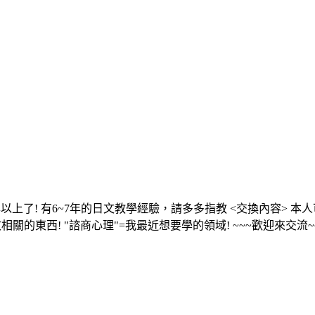
年以上了! 有6~7年的日文教學經驗，請多多指教 <交換內容> 本
日文相關的東西! "諮商心理"=我最近想要學的領域! ~~~歡迎來交流~