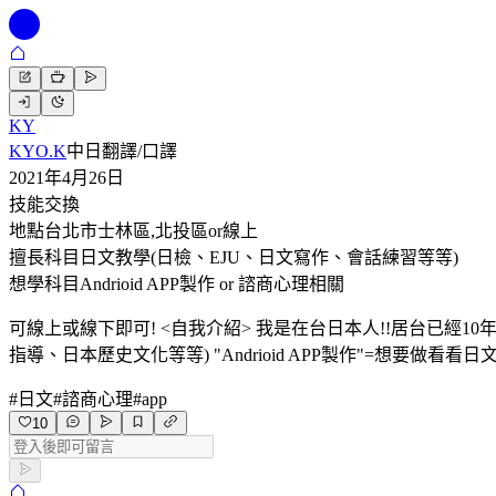
KY
KYO.K
中日翻譯/口譯
2021年4月26日
技能交換
地點
台北市士林區,北投區or線上
擅長科目
日文教學(日檢、EJU、日文寫作、會話練習等等)
想學科目
Andrioid APP製作 or 諮商心理相關
可線上或線下即可! <自我介紹> 我是在台日本人!!居台已經10
指導、日本歷史文化等等) "Andrioid APP製作"=想要做看看
#
日文
#
諮商心理
#
app
10