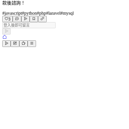
款後諮詢！
#
javascript
#
python
#
php
#
laravel
#
mysql
3