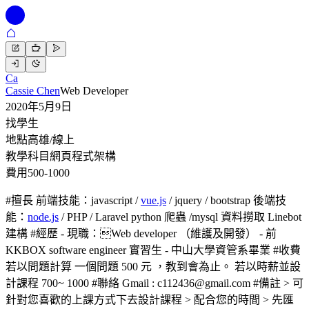
Ca
Cassie Chen
Web Developer
2020年5月9日
找學生
地點
高雄/線上
教學科目
網頁程式架構
費用
500-1000
#擅長 前端技能：javascript /
vue.js
/ jquery / bootstrap 後端技
能：
node.js
/ PHP / Laravel python 爬蟲 /mysql 資料撈取 Linebot
建構 #經歷 - 現職：Web developer （維護及開發） - 前
KKBOX software engineer 實習生 - 中山大學資管系畢業 #收費
若以問題計算 一個問題 500 元 ，教到會為止。 若以時薪並設
計課程 700~ 1000 #聯絡 Gmail : c112436@gmail.com #備註 > 可
針對您喜歡的上課方式下去設計課程 > 配合您的時間 > 先匯