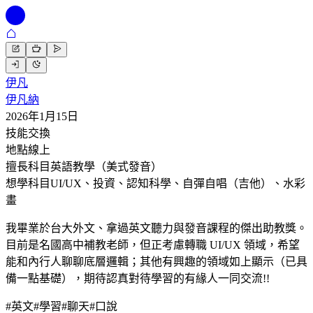
伊凡
伊凡納
2026年1月15日
技能交換
地點
線上
擅長科目
英語教學（美式發音）
想學科目
UI/UX、投資、認知科學、自彈自唱（吉他）、水彩
畫
我畢業於台大外文、拿過英文聽力與發音課程的傑出助教獎。
目前是名國高中補教老師，但正考慮轉職 UI/UX 領域，希望
能和內行人聊聊底層邏輯；其他有興趣的領域如上顯示（已具
備一點基礎），期待認真對待學習的有緣人一同交流!!
#
英文
#
學習
#
聊天
#
口說