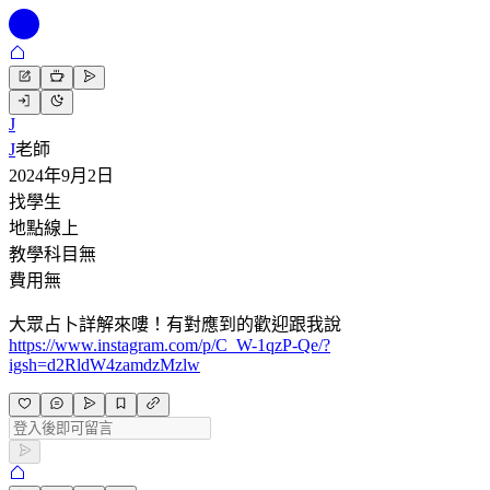
J
J
老師
2024年9月2日
找學生
地點
線上
教學科目
無
費用
無
大眾占卜詳解來嘍！有對應到的歡迎跟我說
https://www.instagram.com/p/C_W-1qzP-Qe/?
igsh=d2RldW4zamdzMzlw