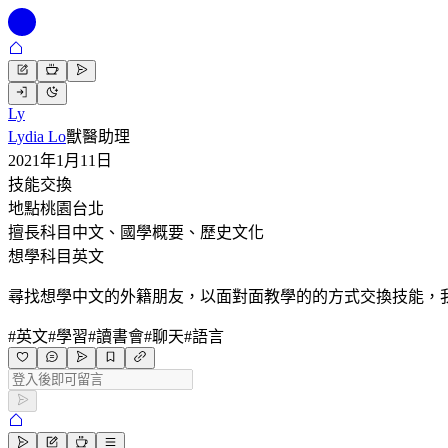
Ly
Lydia Lo
獸醫助理
2021年1月11日
技能交換
地點
桃園台北
擅長科目
中文、國學概要、歷史文化
想學科目
英文
尋找想學中文的外籍朋友，以面對面教學的的方式交換技能，
#
英文
#
學習
#
讀書會
#
聊天
#
語言