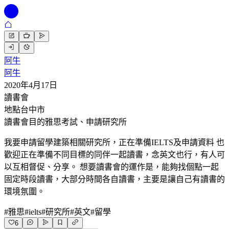
阿牛
阿牛
2020年4月17日
讀書會
地點
台中市
讀書會目的
雅思考試、申請研究所
我要申請留學建築相關研究所，正在準備IELTS及申請資料 也
歡迎正在準備不同目標的同伴一起讀書，念英文也行，有人可
以互相督促、分享。 想要讀書會的運作是，能夠找個點一起
固定時段讀書，大部分時間各自讀書，主要是讓自己有讀書的
環境氛圍。
#
雅思
#
ielts
#
研究所
#
英文
#
留學
6