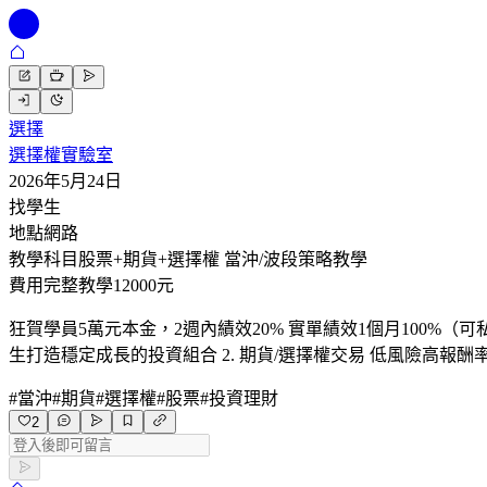
選擇
選擇權實驗室
2026年5月24日
找學生
地點
網路
教學科目
股票+期貨+選擇權 當沖/波段策略教學
費用
完整教學12000元
狂賀學員5萬元本金，2週內績效20% 實單績效1個月100%（
生打造穩定成長的投資組合 2. 期貨/選擇權交易 低風險高報
#
當沖
#
期貨
#
選擇權
#
股票
#
投資理財
2