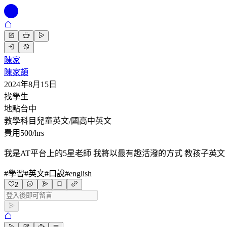
陳家
陳家頡
2024年8月15日
找學生
地點
台中
教學科目
兒童英文/國高中英文
費用
500/hrs
我是AT平台上的5星老師 我將以最有趣活潑的方式 教孩子英文
#
學習
#
英文
#
口說
#
english
2