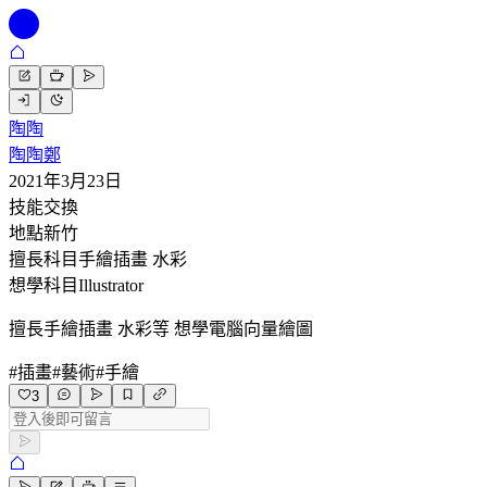
陶陶
陶陶鄭
2021年3月23日
技能交換
地點
新竹
擅長科目
手繪插畫 水彩
想學科目
Illustrator
擅長手繪插畫 水彩等 想學電腦向量繪圖
#
插畫
#
藝術
#
手繪
3