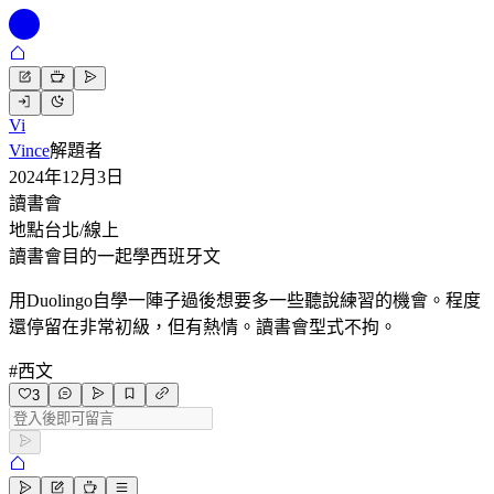
Vi
Vince
解題者
2024年12月3日
讀書會
地點
台北/線上
讀書會目的
一起學西班牙文
用Duolingo自學一陣子過後想要多一些聽說練習的機會。程度
還停留在非常初級，但有熱情。讀書會型式不拘。
#
西文
3