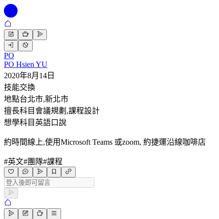
PO
PO Hsien YU
2020年8月14日
技能交換
地點
台北市,新北市
擅長科目
會議規劃,課程設計
想學科目
英語口說
約時間線上,使用Microsoft Teams 或zoom, 約捷運沿線咖啡店
#
英文
#
團隊
#
課程