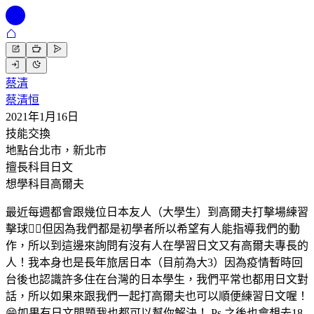
蔡清
蔡清恒
2021年1月16日
技能交換
地點
台北市，新北市
擅長科目
日文
想學科目
高爾夫
最近每週都會跟幾位日本友人（大學生）到高爾夫打擊場練習
擊球🏌️‍♂️但因為我們都是初學者所以希望有人能指導我們的動
作，所以到這邊來詢問有沒有人在學習日文又有高爾夫專長的
人！我本身也是長年旅居日本（目前為大3）因為疫情暫時回
台後也認識許多住在台灣的日本學生，我們平常也都用日文對
話，所以如果來跟我們一起打高爾夫也可以順便練習日文喔！
😁如果有日文問題我也都可以幫你解決！ Ps.之後也會想去18