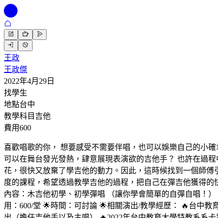
王政
王政傑
2022年4月29日
找學生
地點
台中
教學科目
吉他
費用
600
喜歡唱歌的你， 想要感受不需要伴唱，也可以娛樂自己的小確
可以在舞台發光發熱，肆意展現表演欲的吉他手？ 也許在過
花，很快又放棄了學吉他的動力。因此，這時候找到一個師傅
度的課程，希望透過教學吉他的過程，把自己在彈吉他獲得的快
內容：木吉他初學、初學彈唱 （讓你學會簡單的自彈自唱！） 
用：600/堂 🌟時間：可討論 🌟相關演出/教學經歷： 🔥
出（擔任吉他手以及主唱） 🔥2022年台中教育大學特教系系