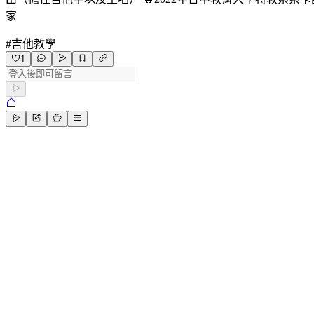
家
#
吉他教學
1