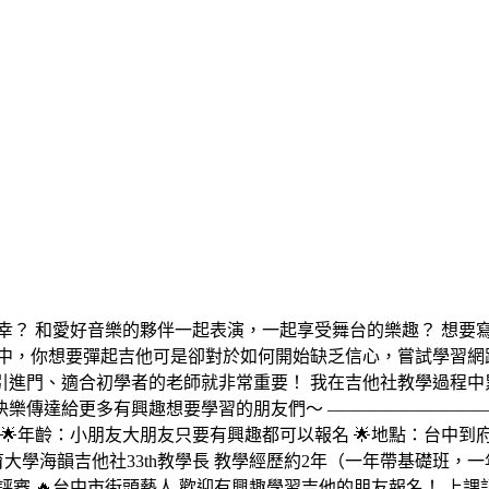
幸？ 和愛好音樂的夥伴一起表演，一起享受舞台的樂趣？ 想要
程中，你想要彈起吉他可是卻對於如何開始缺乏信心，嘗試學習網
引進門、適合初學者的老師就非常重要！ 我在吉他社教學過程中
樂傳達給更多有興趣想要學習的朋友們～ ——————————
🌟年齡：小朋友大朋友只要有興趣都可以報名 🌟地點：台中到
台中教育大學海韻吉他社33th教學長 教學經歷約2年（一年帶基礎班，
卡評審 🔥台中市街頭藝人 歡迎有興趣學習吉他的朋友報名！ 上